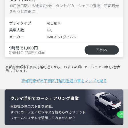
JR丹波口駅から徒歩約9分！タントがカーシェアで登場！京都観光
をもっと自由に！
ボディタイプ
軽自動車
乗車人数
4人
メーカー
DAIHATSU ダイハツ
9時間で1,000円
予約へ
距離料金 180円/10km
京都府京都市下京区打越町近くから、おすすめ順にカーシェアの車を2台表
示しています。
京都府京都市下京区打越町近辺の車をマップで見る
クルマ活用でカーシェアリング事業
車載機の低コスト化を実現。
すぐにカーシェアビジネスを始められるプラット
フォームシステムを活用してみませんか？