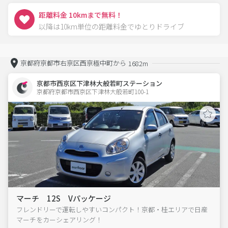
距離料金 10kmまで無料！
以降は10km単位の距離料金でゆとりドライブ
京都府京都市右京区西京極中町から
1682m
京都市西京区下津林大般若町ステーション
京都府京都市西京区下津林大般若町100-1  
マーチ 12S Vパッケージ
フレンドリーで運転しやすいコンパクト！京都・桂エリアで日産
マーチをカーシェアリング！