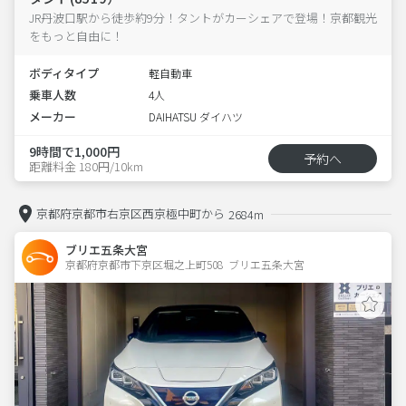
JR丹波口駅から徒歩約9分！タントがカーシェアで登場！京都観光
をもっと自由に！
ボディタイプ
軽自動車
乗車人数
4人
メーカー
DAIHATSU ダイハツ
9時間で1,000円
予約へ
距離料金 180円/10km
京都府京都市右京区西京極中町から
2684m
ブリエ五条大宮
京都府京都市下京区堀之上町508  ブリエ五条大宮