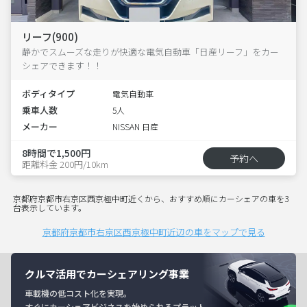
リーフ(900)
静かでスムーズな走りが快適な電気自動車「日産リーフ」をカー
シェアできます！！
ボディタイプ
電気自動車
乗車人数
5人
メーカー
NISSAN 日産
8時間で1,500円
予約へ
距離料金 200円/10km
京都府京都市右京区西京極中町近くから、おすすめ順にカーシェアの車を3
台表示しています。
京都府京都市右京区西京極中町近辺の車をマップで見る
クルマ活用でカーシェアリング事業
車載機の低コスト化を実現。
すぐにカーシェアビジネスを始められるプラット