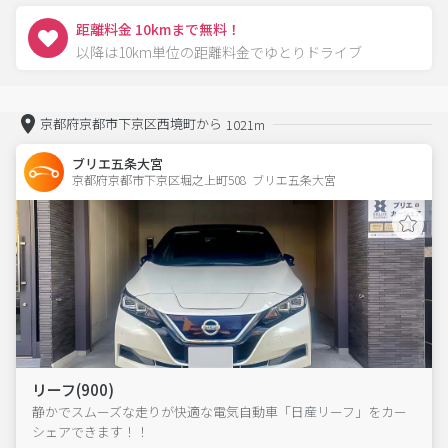
距離料金 10kmまで無料！
以降は10km単位の距離料金でゆとりドライブ
京都府京都市下京区西境町から
1021m
ブリエ五条大宮
京都府京都市下京区堀之上町508  ブリエ五条大宮
リーフ(900)
静かでスムーズな走りが快適な電気自動車「日産リーフ」をカー
シェアできます！！