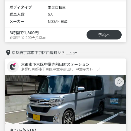
ボディタイプ
電気自動車
乗車人数
5人
メーカー
NISSAN 日産
8時間で1,500円
予約へ
距離料金 200円/10km
京都府京都市下京区西境町から
1153m
京都市下京区中堂寺前田町ステーション
京都府京都市下京区中堂寺前田町  中堂寺ガレージ
タント(8519）