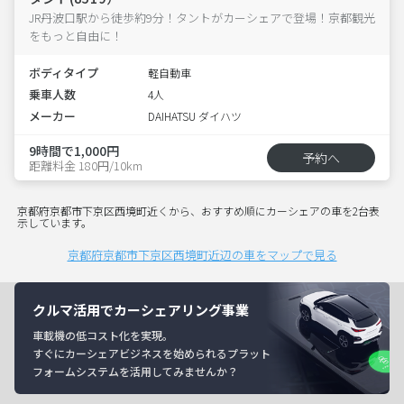
JR丹波口駅から徒歩約9分！タントがカーシェアで登場！京都観光
をもっと自由に！
ボディタイプ
軽自動車
乗車人数
4人
メーカー
DAIHATSU ダイハツ
9時間で1,000円
予約へ
距離料金 180円/10km
京都府京都市下京区西境町近くから、おすすめ順にカーシェアの車を2台表
示しています。
京都府京都市下京区西境町近辺の車をマップで見る
クルマ活用でカーシェアリング事業
車載機の低コスト化を実現。
すぐにカーシェアビジネスを始められるプラット
フォームシステムを活用してみませんか？