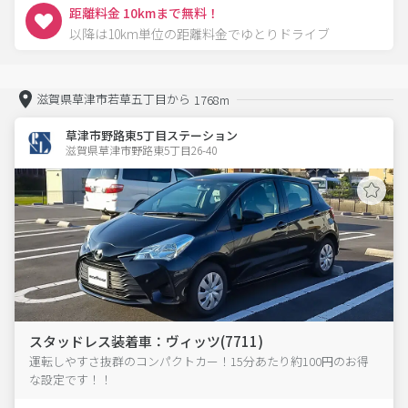
距離料金 10kmまで無料！
以降は10km単位の距離料金でゆとりドライブ
滋賀県草津市若草五丁目から
1768m
草津市野路東5丁目ステーション
滋賀県草津市野路東5丁目26-40  
スタッドレス装着車：ヴィッツ(7711)
運転しやすさ抜群のコンパクトカー！15分あたり約100円のお得
な設定です！！