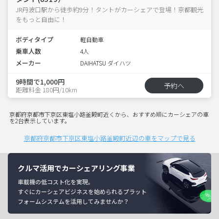
JR丹波口駅から徒歩約9分！タントがカーシェアで登場！京都観光
をもっと自由に！
ボディタイプ
軽自動車
乗車人数
4人
メーカー
DAIHATSU ダイハツ
9時間で1,000円
予約へ
距離料金 180円/10km
京都府京都市下京区東塩小路釜殿町近くから、おすすめ順にカーシェアの車
を2台表示しています。
京都府京都市下京区東塩小路釜殿町近辺の車をマップで見る
クルマ活用でカーシェアリング事業
車載機の低コスト化を実現。
すぐにカーシェアビジネスを始められるプラット
フォームシステムを活用してみませんか？