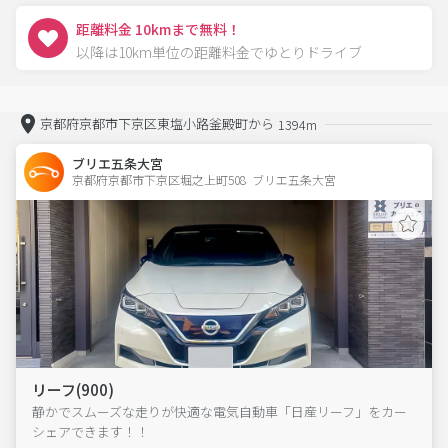
距離料金 10kmまで無料！
以降は10km単位の距離料金でゆとりドライブ
京都府京都市下京区東塩小路釜殿町から
1394m
ブリエ五条大宮
京都府京都市下京区堀之上町508  ブリエ五条大宮
リーフ(900)
静かでスムーズな走りが快適な電気自動車「日産リーフ」をカー
シェアできます！！