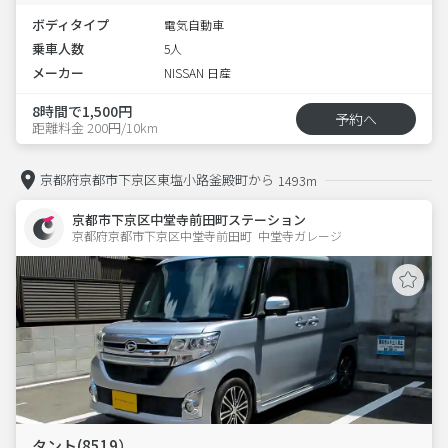
ボディタイプ
電気自動車
乗車人数
5人
メーカー
NISSAN 日産
8時間で1,500円
予約へ
距離料金 200円/10km
京都府京都市下京区東塩小路釜殿町から
1493m
京都市下京区中堂寺前田町ステーション
京都府京都市下京区中堂寺前田町  中堂寺ガレージ
タント(8519）