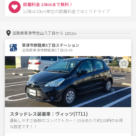
距離料金 10kmまで無料！
以降は10km単位の距離料金でゆとりドライブ
滋賀県草津市笠山八丁目から
1852m
草津市野路東5丁目ステーション
滋賀県草津市野路東5丁目26-40  
スタッドレス装着車：ヴィッツ(7711)
運転しやすさ抜群のコンパクトカー！15分あたり約100円のお得
な設定です！！