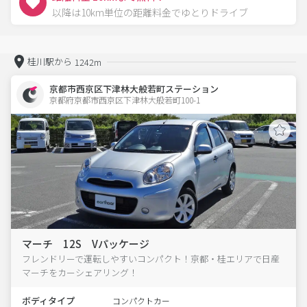
以降は10km単位の距離料金でゆとりドライブ
桂川駅から
1242m
京都市西京区下津林大般若町ステーション
京都府京都市西京区下津林大般若町100-1  
マーチ 12S Vパッケージ
フレンドリーで運転しやすいコンパクト！京都・桂エリアで日産
マーチをカーシェアリング！
ボディタイプ
コンパクトカー