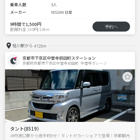
乗車人数
5人
メーカー
NISSAN 日産
9時間で1,500円
予約へ
距離料金 150円/10km
桂川駅から
4725m
京都市下京区中堂寺前田町ステーション
京都府京都市下京区中堂寺前田町  中堂寺ガレージ
タント(8519）
JR丹波口駅から徒歩約9分！タントがカーシェアで登場！京都観光