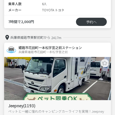
乗車人数
6人
メーカー
TOYOTA トヨタ
7時間で2,000円
予約へ
兵庫県姫路市東駅前町から
2417m
姫路市花田町一本松字宮之前ステーション
兵庫県姫路市花田町一本松字宮之前  
Jeepney(1193)
ペットと一緒に憧れのキャンピングカーライフを実現！Jeepney