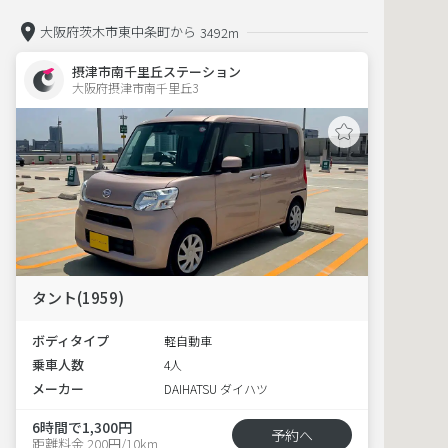
大阪府茨木市東中条町から
3492m
摂津市南千里丘ステーション
大阪府摂津市南千里丘3  
タント(1959)
ボディタイプ
軽自動車
乗車人数
4人
メーカー
DAIHATSU ダイハツ
6時間で1,300円
予約へ
距離料金 200円/10km