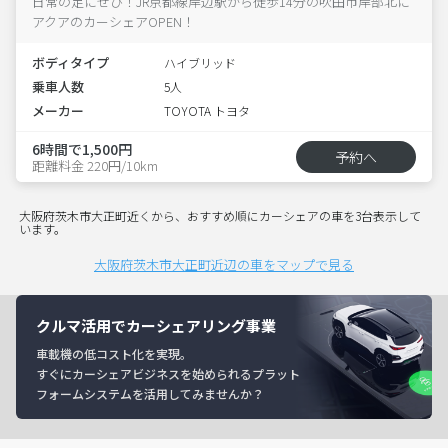
日常の足にぜひ！JR京都線岸辺駅から徒歩14分の吹田市岸部北に
アクアのカーシェアOPEN！
ボディタイプ
ハイブリッド
乗車人数
5人
メーカー
TOYOTA トヨタ
6時間で1,500円
予約へ
距離料金 220円/10km
大阪府茨木市大正町近くから、おすすめ順にカーシェアの車を3台表示して
います。
大阪府茨木市大正町近辺の車をマップで見る
クルマ活用でカーシェアリング事業
車載機の低コスト化を実現。
すぐにカーシェアビジネスを始められるプラット
フォームシステムを活用してみませんか？