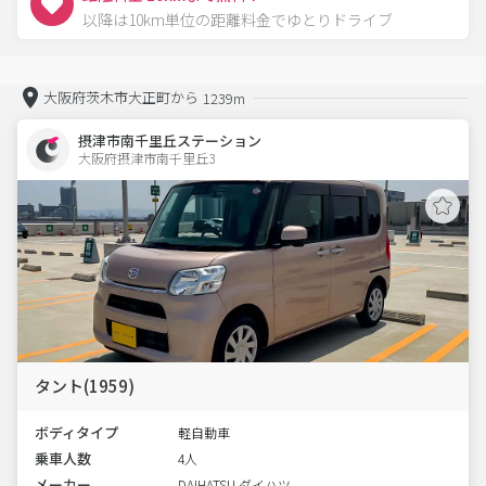
以降は10km単位の距離料金でゆとりドライブ
大阪府茨木市大正町から
1239m
摂津市南千里丘ステーション
大阪府摂津市南千里丘3  
タント(1959)
ボディタイプ
軽自動車
乗車人数
4人
メーカー
DAIHATSU ダイハツ