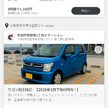
6時間で1,300円
予約へ
距離料金 200円/10km
大阪府茨木市大正町から
2404m
吹田市岸部南1丁目ステーション
大阪府吹田市岸部南1-371-3  第２野口駐車場
ワゴンR(3382）【2026年2月下旬OPEN！】
使いやすい・燃費よし。ちょうどいいカーシェア、ワゴンRが阪
急・正雀駅の目の前で借りれる！