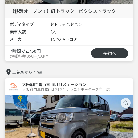
【移設オープン！】軽トラック ピクシストラック
ボディタイプ
軽トラック/軽バン
乗車人数
2人
メーカー
TOYOTA トヨタ
7時間で2,750円
予約へ
距離料金 350円/10km
正雀駅から
4768m
大阪府門真市堂山町21ステーション
大阪府門真市堂山町21-27  テラニシモータース守口店