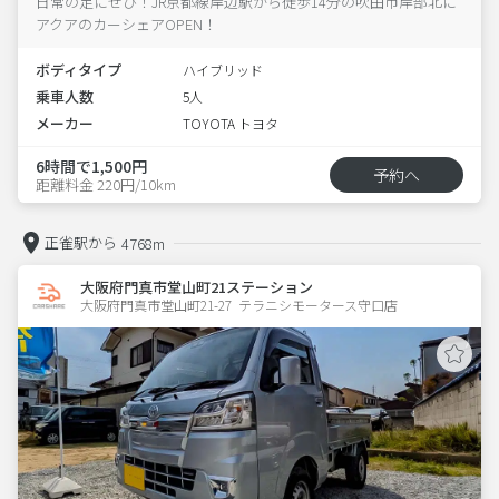
日常の足にぜひ！JR京都線岸辺駅から徒歩14分の吹田市岸部北に
アクアのカーシェアOPEN！
ボディタイプ
ハイブリッド
乗車人数
5人
メーカー
TOYOTA トヨタ
6時間で1,500円
予約へ
距離料金 220円/10km
正雀駅から
4768m
大阪府門真市堂山町21ステーション
大阪府門真市堂山町21-27  テラニシモータース守口店