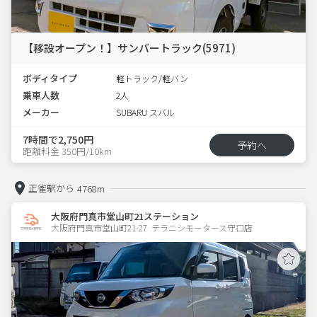
【移設オープン！】サンバートラック(5971)
ボディタイプ
軽トラック/軽バン
乗車人数
2人
メーカー
SUBARU スバル
7時間で2,750円
予約へ
距離料金 350円/10km
正雀駅から
4768m
大阪府門真市堂山町21ステーション
大阪府門真市堂山町21-27  テラニシモータース守口店