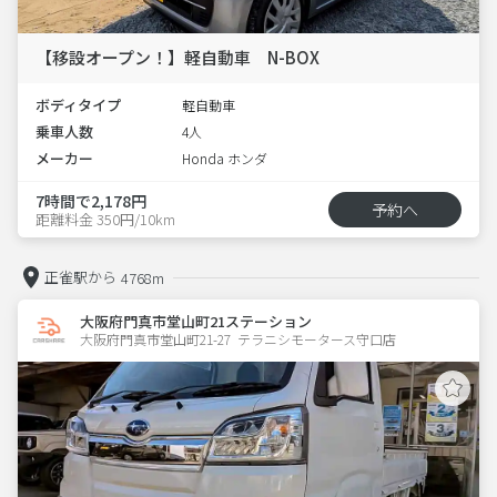
【移設オープン！】軽自動車 N-BOX
ボディタイプ
軽自動車
乗車人数
4人
メーカー
Honda ホンダ
7時間で2,178円
予約へ
距離料金 350円/10km
正雀駅から
4768m
大阪府門真市堂山町21ステーション
大阪府門真市堂山町21-27  テラニシモータース守口店