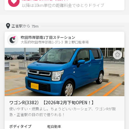
以降は10km単位の距離料金でゆとりドライブ
正雀駅から
79m
吹田市岸部南1丁目ステーション
大阪府吹田市岸部南1-371-3  第２野口駐車場
ワゴンR(3382）【2026年2月下旬OPEN！】
使いやすい・燃費よし。ちょうどいいカーシェア、ワゴンRが阪
急・正雀駅の目の前で借りれる！
ボディタイプ
軽自動車