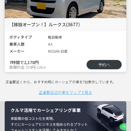
【移設オープン！】ルークス(3677）
ボディタイプ
軽自動車
乗車人数
4人
メーカー
NISSAN 日産
7時間で2,178円
予約へ
距離料金 350円/10km
正雀駅近くから、おすすめ順にカーシェアの車を7台表示しています。
正雀駅近辺の車をマップで見る
クルマ活用でカーシェアリング事業
車載機の低コスト化を実現。
すぐにカーシェアビジネスを始められるプラット
フォームシステムを活用してみませんか？