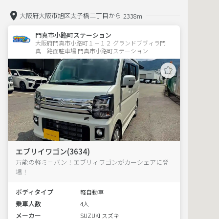
大阪府大阪市旭区太子橋二丁目から
2338m
門真市小路町ステーション
大阪府門真市小路町１－１２ グランドブヴィラ門
真　路面駐車場 門真市小路町ステーション
エブリイワゴン(3634)
万能の軽ミニバン！エブリィワゴンがカーシェアに登
場！
ボディタイプ
軽自動車
乗車人数
4人
メーカー
SUZUKI スズキ