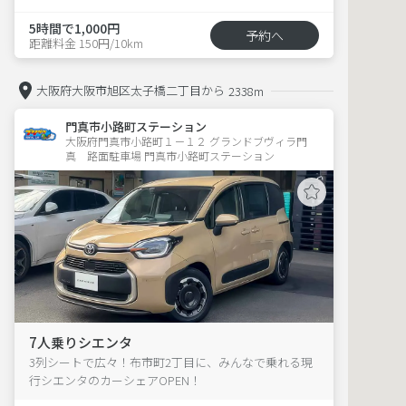
5時間で1,000円
予約へ
距離料金 150円/10km
大阪府大阪市旭区太子橋二丁目から
2338m
門真市小路町ステーション
大阪府門真市小路町１－１２ グランドブヴィラ門
真　路面駐車場 門真市小路町ステーション
7人乗りシエンタ
3列シートで広々！布市町2丁目に、みんなで乗れる現
行シエンタのカーシェアOPEN！