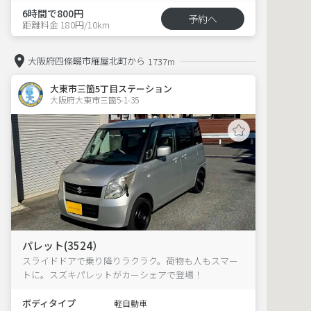
6時間で800円
予約へ
距離料金 180円/10km
大阪府四條畷市雁屋北町から
1737m
大東市三箇5丁目ステーション
大阪府大東市三箇5-1-35  
パレット(3524）
スライドドアで乗り降りラクラク。荷物も人もスマー
トに。スズキパレットがカーシェアで登場！
ボディタイプ
軽自動車