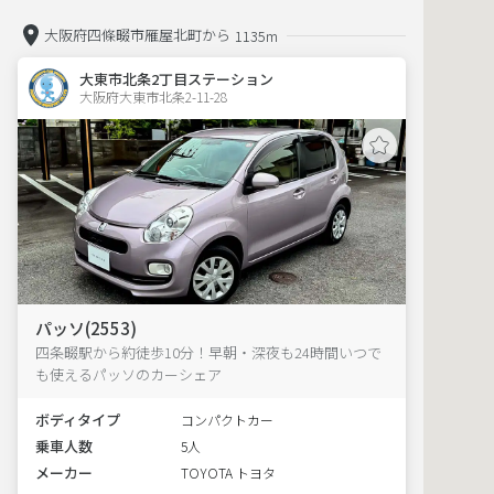
大阪府四條畷市雁屋北町から
1135m
大東市北条2丁目ステーション
大阪府大東市北条2-11-28  
パッソ(2553)
四条畷駅から約徒歩10分！早朝・深夜も24時間いつで
も使えるパッソのカーシェア
ボディタイプ
コンパクトカー
乗車人数
5人
メーカー
TOYOTA トヨタ