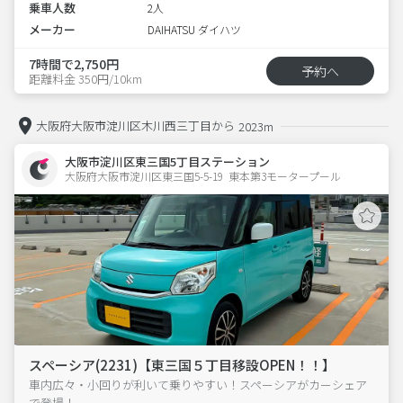
乗車人数
2人
メーカー
DAIHATSU ダイハツ
7時間で2,750円
予約へ
距離料金 350円/10km
大阪府大阪市淀川区木川西三丁目から
2023m
大阪市淀川区東三国5丁目ステーション
大阪府大阪市淀川区東三国5-5-19  東本第3モータープール
スペーシア(2231)【東三国５丁目移設OPEN！！】
車内広々・小回りが利いて乗りやすい！スペーシアがカーシェア
で登場！