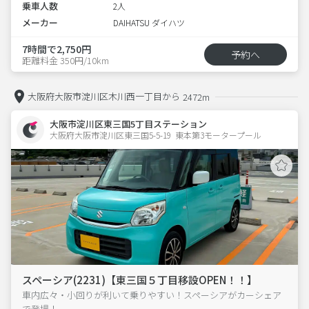
乗車人数
2人
メーカー
DAIHATSU ダイハツ
7時間で2,750円
予約へ
距離料金 350円/10km
大阪府大阪市淀川区木川西一丁目から
2472m
大阪市淀川区東三国5丁目ステーション
大阪府大阪市淀川区東三国5-5-19  東本第3モータープール
スペーシア(2231)【東三国５丁目移設OPEN！！】
車内広々・小回りが利いて乗りやすい！スペーシアがカーシェア
で登場！