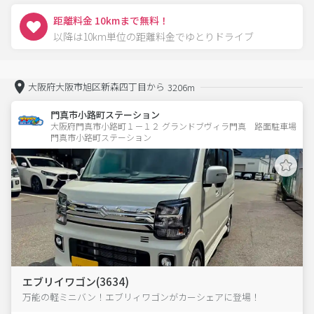
距離料金 10kmまで無料！
以降は10km単位の距離料金でゆとりドライブ
大阪府大阪市旭区新森四丁目から
3206m
門真市小路町ステーション
大阪府門真市小路町１－１２ グランドブヴィラ門真　路面駐車場 
門真市小路町ステーション
エブリイワゴン(3634)
万能の軽ミニバン！エブリィワゴンがカーシェアに登場！