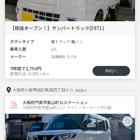
【移設オープン！】サンバートラック(5971)
ボディタイプ
軽トラック/軽バン
乗車人数
2人
メーカー
SUBARU スバル
7時間で2,750円
予約へ
距離料金 350円/10km
大阪府大阪市旭区新森四丁目から
3608m
大阪府門真市堂山町21ステーション
大阪府門真市堂山町21-27  テラニシモータース守口店