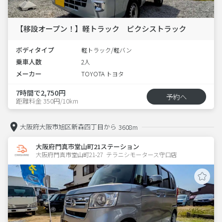
【移設オープン！】軽トラック ピクシストラック
ボディタイプ
軽トラック/軽バン
乗車人数
2人
メーカー
TOYOTA トヨタ
7時間で2,750円
予約へ
距離料金 350円/10km
大阪府大阪市旭区新森四丁目から
3608m
大阪府門真市堂山町21ステーション
大阪府門真市堂山町21-27  テラニシモータース守口店