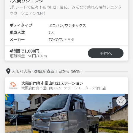
7人乗りシエンタ
3列シートで広々！布市町2丁目に、みんなで乗れる現行シエンタ
のカーシェアOPEN！
ボディタイプ
ミニバン/ワンボックス
乗車人数
7人
メーカー
TOYOTA トヨタ
4時間で1,000円
予約へ
距離料金 150円/10km
大阪府大阪市旭区新森四丁目から
3608m
大阪府門真市堂山町21ステーション
大阪府門真市堂山町21-27  テラニシモータース守口店