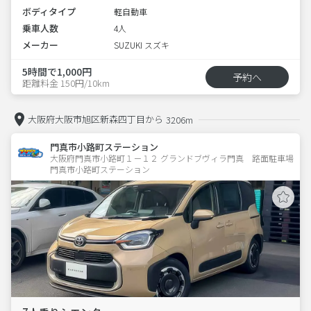
ボディタイプ
軽自動車
乗車人数
4人
メーカー
SUZUKI スズキ
5時間で1,000円
予約へ
距離料金 150円/10km
大阪府大阪市旭区新森四丁目から
3206m
門真市小路町ステーション
大阪府門真市小路町１－１２ グランドブヴィラ門真　路面駐車場 
門真市小路町ステーション