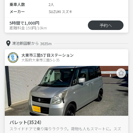
乗車人数
2人
メーカー
SUZUKI スズキ
5時間で1,000円
予約へ
距離料金 150円/10km
鴻池新田駅から
3635m
大東市三箇5丁目ステーション
大阪府大東市三箇5-1-35  
パレット(3524）
スライドドアで乗り降りラクラク。荷物も人もスマートに。スズ