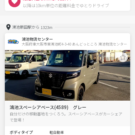
以降は10km単位の距離料金でゆとりドライブ
鴻池新田駅から
1323m
鴻池物流センター
大阪府東大阪市東鴻池町4-3-40 あんどっところ 鴻池物流センター
鴻池スペーシアベース(4589) グレー
自分だけの移動基地をつくろう。スペーシアベースがカーシェア
で登場！
ボディタイプ
軽自動車