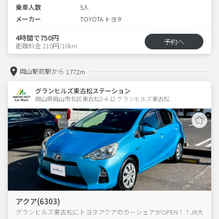
乗車人数
5人
メーカー
TOYOTA トヨタ
4時間で750円
予約へ
距離料金 210円/10km
岡山駅前駅から
1772m
グランヒルズ東古松ステーション
岡山県岡山市北区東古松2-4-12 グランヒルズ東古松 
アクア(6303)
グランヒルズ東古松にトヨタアクアのカーシェアがOPEN！！JR大