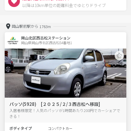
以降は10km単位の距離料金でゆとりドライブ
岡山駅前駅から
1763m
岡山北区西古松ステーション
岡山県岡山市北区西古松84番地1  
パッソ(5928) [２０２５/２/３西古松へ移設]
入居者様限定！人気のパッソが1時間あたり200円でカーシェアで
きる！
ボディタイプ
コンパクトカー