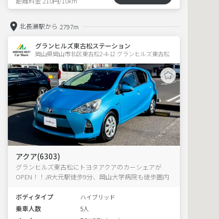
距離料金 210円/10km
北長瀬駅から
2797m
グランヒルズ東古松ステーション
岡山県岡山市北区東古松2-4-12 グランヒルズ東古松 
アクア(6303)
グランヒルズ東古松にトヨタアクアのカーシェアが
OPEN！！JR大元駅徒歩9分、岡山大学病院も徒歩圏内
ボディタイプ
ハイブリッド
乗車人数
5人