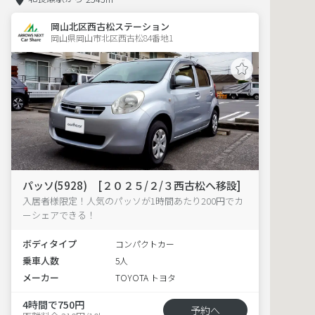
岡山北区西古松ステーション
岡山県岡山市北区西古松84番地1  
パッソ(5928) [２０２５/２/３西古松へ移設]
入居者様限定！人気のパッソが1時間あたり200円でカ
ーシェアできる！
ボディタイプ
コンパクトカー
乗車人数
5人
メーカー
TOYOTA トヨタ
4時間で750円
予約へ