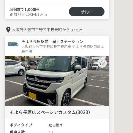
5時間で1,000円
予約へ
距離料金 150円/10km
大阪府大阪市平野区平野元町から
3775m
そよら長原駅前 屋上ステーション
大阪府大阪市平野区長吉長原東 そよら長原駅前屋上
駐車場 
そよら長原店スペーシアカスタム(3023）
ボディタイプ
軽自動車
乗車人数
4人