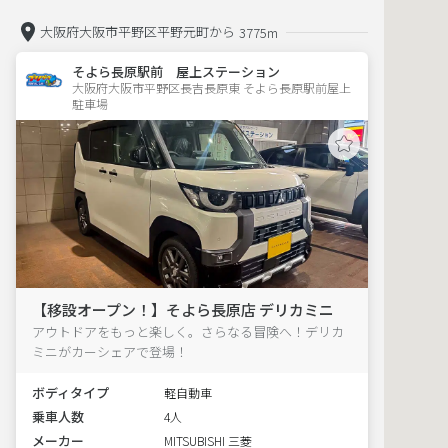
大阪府大阪市平野区平野元町から
3775m
そよら長原駅前 屋上ステーション
大阪府大阪市平野区長吉長原東 そよら長原駅前屋上
駐車場 
【移設オープン！】そよら長原店 デリカミニ
アウトドアをもっと楽しく。さらなる冒険へ！デリカ
ミニがカーシェアで登場！
ボディタイプ
軽自動車
乗車人数
4人
メーカー
MITSUBISHI 三菱