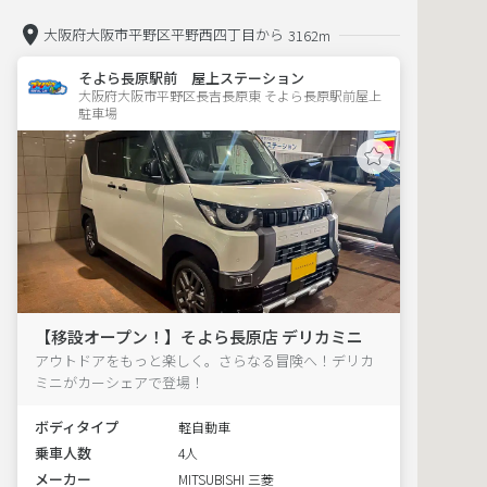
大阪府大阪市平野区平野西四丁目から
3162m
そよら長原駅前 屋上ステーション
大阪府大阪市平野区長吉長原東 そよら長原駅前屋上
駐車場 
【移設オープン！】そよら長原店 デリカミニ
アウトドアをもっと楽しく。さらなる冒険へ！デリカ
ミニがカーシェアで登場！
ボディタイプ
軽自動車
乗車人数
4人
メーカー
MITSUBISHI 三菱