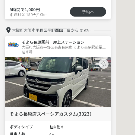
5時間で1,000円
予約へ
距離料金 150円/10km
大阪府大阪市平野区平野西四丁目から
3162m
そよら長原駅前 屋上ステーション
大阪府大阪市平野区長吉長原東 そよら長原駅前屋上
駐車場 
そよら長原店スペーシアカスタム(3023）
ボディタイプ
軽自動車
乗車人数
4人