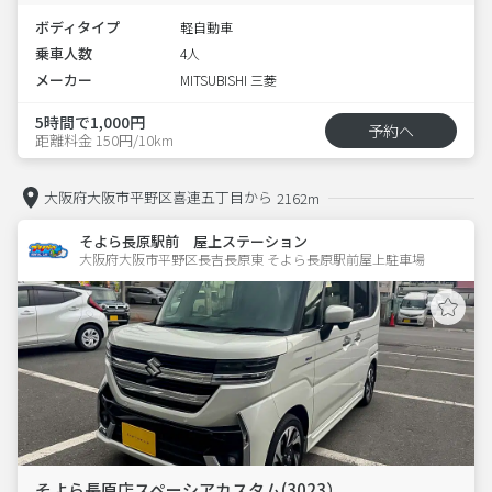
ボディタイプ
軽自動車
乗車人数
4人
メーカー
MITSUBISHI 三菱
5時間で1,000円
予約へ
距離料金 150円/10km
大阪府大阪市平野区喜連五丁目から
2162m
そよら長原駅前 屋上ステーション
大阪府大阪市平野区長吉長原東 そよら長原駅前屋上駐車場 
そよら長原店スペーシアカスタム(3023）