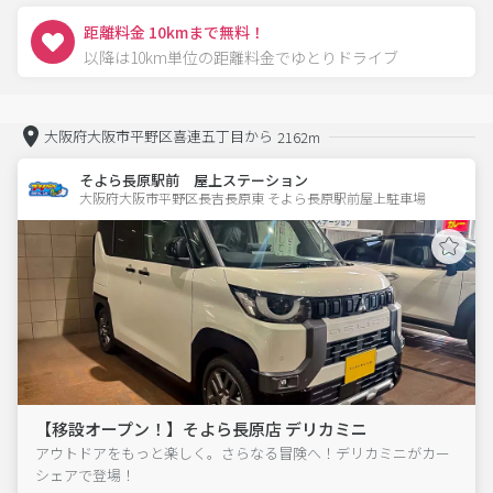
距離料金 10kmまで無料！
以降は10km単位の距離料金でゆとりドライブ
大阪府大阪市平野区喜連五丁目から
2162m
そよら長原駅前 屋上ステーション
大阪府大阪市平野区長吉長原東 そよら長原駅前屋上駐車場 
【移設オープン！】そよら長原店 デリカミニ
アウトドアをもっと楽しく。さらなる冒険へ！デリカミニがカー
シェアで登場！