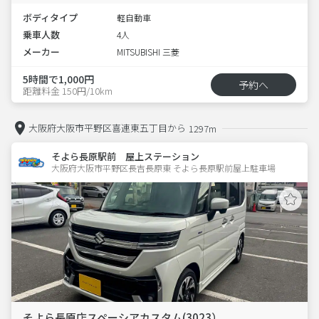
ボディタイプ
軽自動車
乗車人数
4人
メーカー
MITSUBISHI 三菱
5時間で1,000円
予約へ
距離料金 150円/10km
大阪府大阪市平野区喜連東五丁目から
1297m
そよら長原駅前 屋上ステーション
大阪府大阪市平野区長吉長原東 そよら長原駅前屋上駐車場 
そよら長原店スペーシアカスタム(3023）