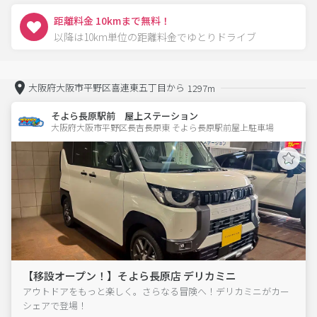
距離料金 10kmまで無料！
以降は10km単位の距離料金でゆとりドライブ
大阪府大阪市平野区喜連東五丁目から
1297m
そよら長原駅前 屋上ステーション
大阪府大阪市平野区長吉長原東 そよら長原駅前屋上駐車場 
【移設オープン！】そよら長原店 デリカミニ
アウトドアをもっと楽しく。さらなる冒険へ！デリカミニがカー
シェアで登場！