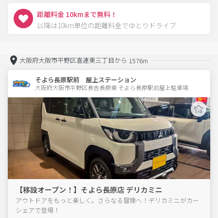
距離料金 10kmまで無料！
以降は10km単位の距離料金でゆとりドライブ
大阪府大阪市平野区喜連東三丁目から
1576m
そよら長原駅前 屋上ステーション
大阪府大阪市平野区長吉長原東 そよら長原駅前屋上駐車場 
【移設オープン！】そよら長原店 デリカミニ
アウトドアをもっと楽しく。さらなる冒険へ！デリカミニがカー
シェアで登場！