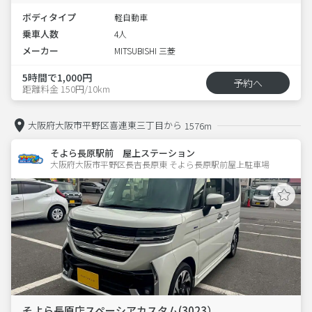
ボディタイプ
軽自動車
乗車人数
4人
メーカー
MITSUBISHI 三菱
5時間で1,000円
予約へ
距離料金 150円/10km
大阪府大阪市平野区喜連東三丁目から
1576m
そよら長原駅前 屋上ステーション
大阪府大阪市平野区長吉長原東 そよら長原駅前屋上駐車場 
そよら長原店スペーシアカスタム(3023）