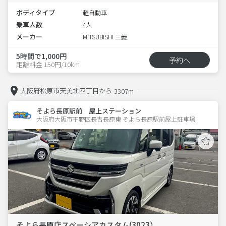
ボディタイプ
軽自動車
乗車人数
4人
メーカー
MITSUBISHI 三菱
5時間で1,000円
予約へ
距離料金 150円/10km
大阪府松原市天美北四丁目から
3307m
そよら長原駅前 屋上ステーション
大阪府大阪市平野区長吉長原東 そよら長原駅前屋上駐車場 
そよら長原店スペーシアカスタム(3023）