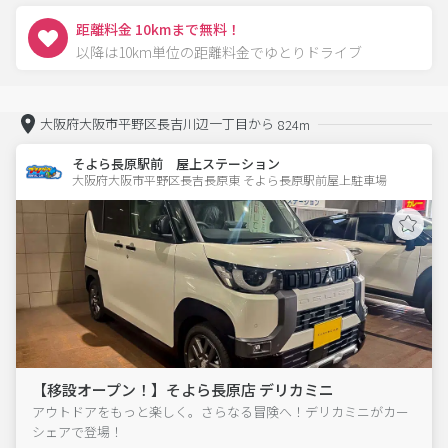
距離料金 10kmまで無料！
以降は10km単位の距離料金でゆとりドライブ
大阪府大阪市平野区長吉川辺一丁目から
824m
そよら長原駅前 屋上ステーション
大阪府大阪市平野区長吉長原東 そよら長原駅前屋上駐車場 
【移設オープン！】そよら長原店 デリカミニ
アウトドアをもっと楽しく。さらなる冒険へ！デリカミニがカー
シェアで登場！