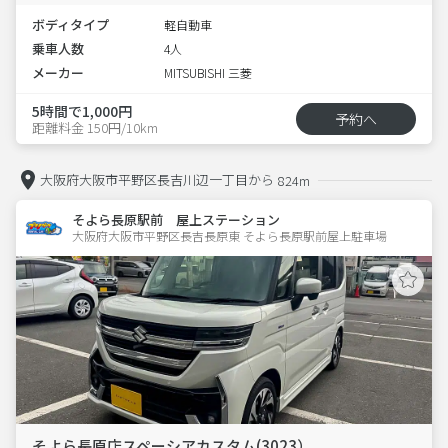
ボディタイプ
軽自動車
乗車人数
4人
メーカー
MITSUBISHI 三菱
5時間で1,000円
予約へ
距離料金 150円/10km
大阪府大阪市平野区長吉川辺一丁目から
824m
そよら長原駅前 屋上ステーション
大阪府大阪市平野区長吉長原東 そよら長原駅前屋上駐車場 
そよら長原店スペーシアカスタム(3023）