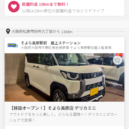
距離料金 10kmまで無料！
以降は10km単位の距離料金でゆとりドライブ
大阪府松原市別所九丁目から
1346m
そよら長原駅前 屋上ステーション
大阪府大阪市平野区長吉長原東 そよら長原駅前屋上駐車場 
【移設オープン！】そよら長原店 デリカミニ
アウトドアをもっと楽しく。さらなる冒険へ！デリカミニがカー
シェアで登場！