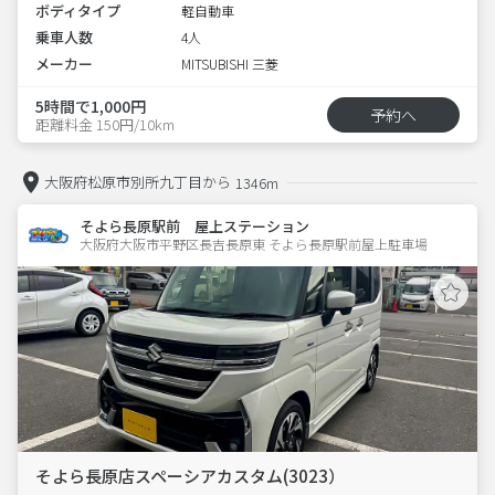
ボディタイプ
軽自動車
乗車人数
4人
メーカー
MITSUBISHI 三菱
5時間で1,000円
予約へ
距離料金 150円/10km
大阪府松原市別所九丁目から
1346m
そよら長原駅前 屋上ステーション
大阪府大阪市平野区長吉長原東 そよら長原駅前屋上駐車場 
そよら長原店スペーシアカスタム(3023）