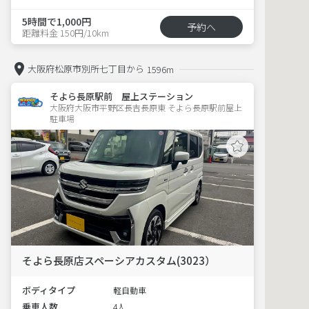
5時間で1,000円
予約へ
距離料金 150円/10km
大阪府松原市別所七丁目から
1596m
そよら長原駅前 屋上ステーション
大阪府大阪市平野区長吉長原東 そよら長原駅前屋上
駐車場 
そよら長原店スペーシアカスタム(3023）
ボディタイプ
軽自動車
乗車人数
4人