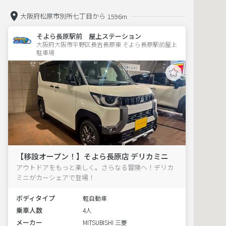
大阪府松原市別所七丁目から
1596m
そよら長原駅前 屋上ステーション
大阪府大阪市平野区長吉長原東 そよら長原駅前屋上
駐車場 
【移設オープン！】そよら長原店 デリカミニ
アウトドアをもっと楽しく。さらなる冒険へ！デリカ
ミニがカーシェアで登場！
ボディタイプ
軽自動車
乗車人数
4人
メーカー
MITSUBISHI 三菱