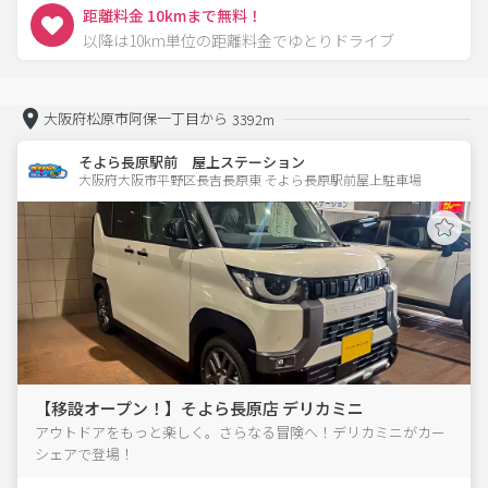
距離料金 10kmまで無料！
以降は10km単位の距離料金でゆとりドライブ
大阪府松原市阿保一丁目から
3392m
そよら長原駅前 屋上ステーション
大阪府大阪市平野区長吉長原東 そよら長原駅前屋上駐車場 
【移設オープン！】そよら長原店 デリカミニ
アウトドアをもっと楽しく。さらなる冒険へ！デリカミニがカー
シェアで登場！