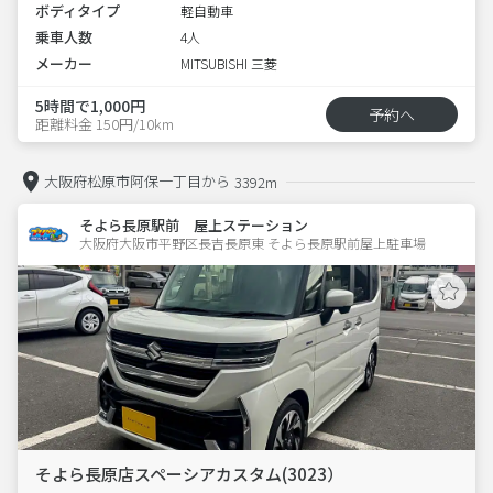
ボディタイプ
軽自動車
乗車人数
4人
メーカー
MITSUBISHI 三菱
5時間で1,000円
予約へ
距離料金 150円/10km
大阪府松原市阿保一丁目から
3392m
そよら長原駅前 屋上ステーション
大阪府大阪市平野区長吉長原東 そよら長原駅前屋上駐車場 
そよら長原店スペーシアカスタム(3023）