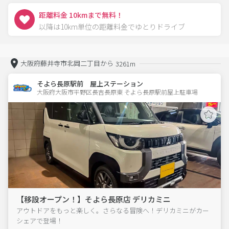
距離料金 10kmまで無料！
以降は10km単位の距離料金でゆとりドライブ
大阪府藤井寺市北岡二丁目から
3261m
そよら長原駅前 屋上ステーション
大阪府大阪市平野区長吉長原東 そよら長原駅前屋上駐車場 
【移設オープン！】そよら長原店 デリカミニ
アウトドアをもっと楽しく。さらなる冒険へ！デリカミニがカー
シェアで登場！