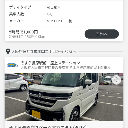
ボディタイプ
軽自動車
乗車人数
4人
メーカー
MITSUBISHI 三菱
5時間で1,000円
予約へ
距離料金 150円/10km
大阪府藤井寺市北岡二丁目から
3261m
そよら長原駅前 屋上ステーション
大阪府大阪市平野区長吉長原東 そよら長原駅前屋上駐車場 
そよら長原店スペーシアカスタム(3023）