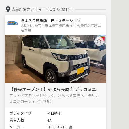
大阪府藤井寺市岡一丁目から
3814m
そよら長原駅前 屋上ステーション
大阪府大阪市平野区長吉長原東 そよら長原駅前屋上
駐車場 
【移設オープン！】そよら長原店 デリカミニ
アウトドアをもっと楽しく。さらなる冒険へ！デリカ
ミニがカーシェアで登場！
ボディタイプ
軽自動車
乗車人数
4人
メーカー
MITSUBISHI 三菱