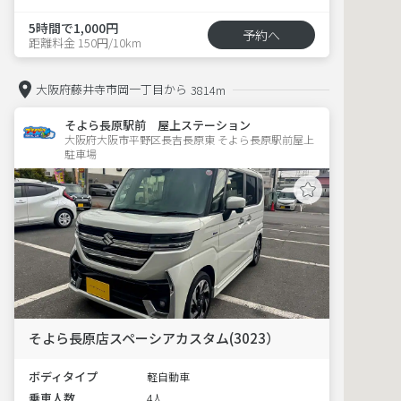
5時間で1,000円
予約へ
距離料金 150円/10km
大阪府藤井寺市岡一丁目から
3814m
そよら長原駅前 屋上ステーション
大阪府大阪市平野区長吉長原東 そよら長原駅前屋上
駐車場 
そよら長原店スペーシアカスタム(3023）
ボディタイプ
軽自動車
乗車人数
4人