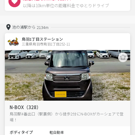
以降は10km単位の距離料金でゆとりドライブ
池の浦駅から
2134m
鳥羽1丁目ステーション
三重県鳥羽市鳥羽1丁目252-11  
N-BOX（328）
鳥羽駅4番出口（駅裏側）から徒歩2分にN-BOXがカーシェアで登
場！
ボディタイプ
軽自動車