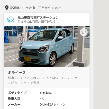
愛媛県松山市衣山二丁目から
4304m
松山市南吉田町ステーション
愛媛県松山市南吉田町1671-5  
ミライース
松山を、もっと気軽に。もっと自分らしく。ミライー
スがカーシェアで登場！
ボディタイプ
軽自動車
乗車人数
4人
メーカー
DAIHATSU ダイハツ