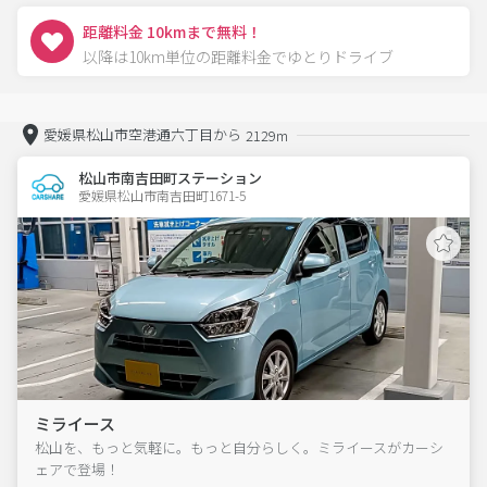
距離料金 10kmまで無料！
以降は10km単位の距離料金でゆとりドライブ
愛媛県松山市空港通六丁目から
2129m
松山市南吉田町ステーション
愛媛県松山市南吉田町1671-5  
ミライース
松山を、もっと気軽に。もっと自分らしく。ミライースがカーシ
ェアで登場！