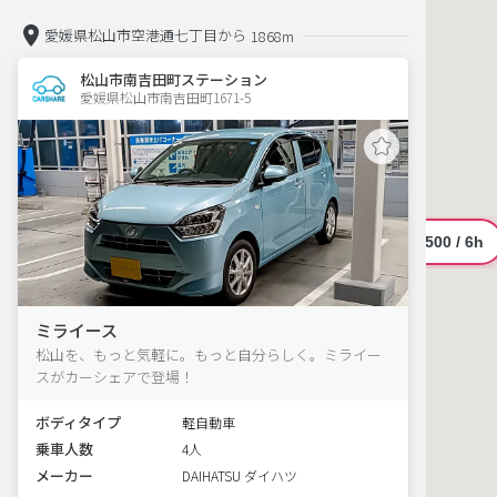
愛媛県松山市空港通七丁目から
1868m
松山市南吉田町ステーション
愛媛県松山市南吉田町1671-5  
ミライース
松山を、もっと気軽に。もっと自分らしく。ミライー
スがカーシェアで登場！
ボディタイプ
軽自動車
乗車人数
4人
メーカー
DAIHATSU ダイハツ