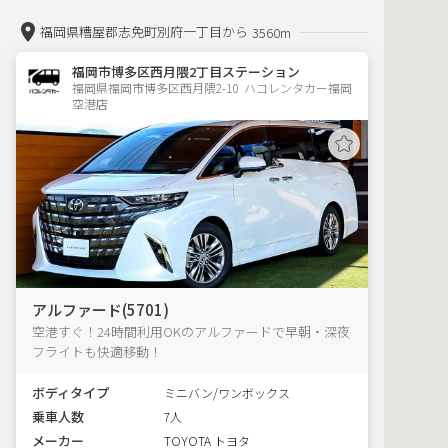
福岡県糟屋郡志免町別府一丁目から
3560m
福岡市博多区西月隈2丁目ステーション
福岡県福岡市博多区西月隈2-10  ハコレンタカー福岡
空港店
アルファード(5701)
空港すぐ！24時間利用OKのアルファードで早朝・深夜
フライトも快適移動！
ボディタイプ
ミニバン/ワンボックス
乗車人数
7人
メーカー
TOYOTA トヨタ