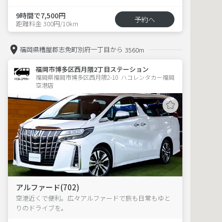
9時間で7,500円
予約へ
距離料金 300円/10km
福岡県糟屋郡志免町別府一丁目から
3560m
福岡市博多区西月隈2丁目ステーション
福岡県福岡市博多区西月隈2-10  ハコレンタカー福岡
空港店
アルファード(702)
空港近くで便利。広々アルファードで旅も日常もゆと
りのドライブを。