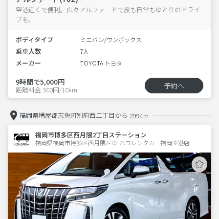
空港近くで便利。広々アルファードで旅も日常もゆとりのドライ
ブを。
ボディタイプ
ミニバン/ワンボックス
乗車人数
7人
メーカー
TOYOTA トヨタ
9時間で5,000円
予約へ
距離料金 300円/10km
福岡県糟屋郡志免町別府西二丁目から
2994m
福岡市博多区西月隈2丁目ステーション
福岡県福岡市博多区西月隈2-10  ハコレンタカー福岡空港店