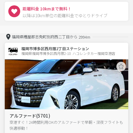
距離料金 10kmまで無料！
以降は10km単位の距離料金でゆとりドライブ
福岡県糟屋郡志免町別府西二丁目から
2994m
福岡市博多区西月隈2丁目ステーション
福岡県福岡市博多区西月隈2-10  ハコレンタカー福岡空港店
アルファード(5701)
空港すぐ！24時間利用OKのアルファードで早朝・深夜フライトも
快適移動！