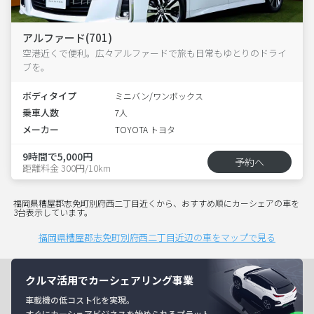
アルファード(701)
空港近くで便利。広々アルファードで旅も日常もゆとりのドライ
ブを。
ボディタイプ
ミニバン/ワンボックス
乗車人数
7人
メーカー
TOYOTA トヨタ
9時間で5,000円
予約へ
距離料金 300円/10km
福岡県糟屋郡志免町別府西二丁目近くから、おすすめ順にカーシェアの車を
3台表示しています。
福岡県糟屋郡志免町別府西二丁目近辺の車をマップで見る
クルマ活用でカーシェアリング事業
車載機の低コスト化を実現。
すぐにカーシェアビジネスを始められるプラット