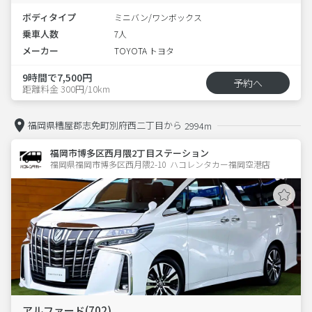
ボディタイプ
ミニバン/ワンボックス
乗車人数
7人
メーカー
TOYOTA トヨタ
9時間で7,500円
予約へ
距離料金 300円/10km
福岡県糟屋郡志免町別府西二丁目から
2994m
福岡市博多区西月隈2丁目ステーション
福岡県福岡市博多区西月隈2-10  ハコレンタカー福岡空港店
アルファード(702)