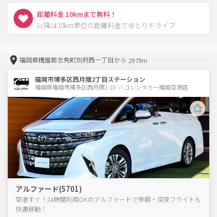
距離料金 10kmまで無料！
以降は10km単位の距離料金でゆとりドライブ
福岡県糟屋郡志免町別府西一丁目から
2979m
福岡市博多区西月隈2丁目ステーション
福岡県福岡市博多区西月隈2-10  ハコレンタカー福岡空港店
アルファード(5701)
空港すぐ！24時間利用OKのアルファードで早朝・深夜フライトも
快適移動！