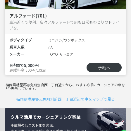
アルファード(701)
空港近くで便利。広々アルファードで旅も日常もゆとりのドライ
ブを。
ボディタイプ
ミニバン/ワンボックス
乗車人数
7人
メーカー
TOYOTA トヨタ
9時間で5,000円
予約へ
距離料金 300円/10km
福岡県糟屋郡志免町別府西一丁目近くから、おすすめ順にカーシェアの車を
3台表示しています。
福岡県糟屋郡志免町別府西一丁目近辺の車をマップで見る
クルマ活用でカーシェアリング事業
車載機の低コスト化を実現。
すぐにカーシェアビジネスを始められるプラット