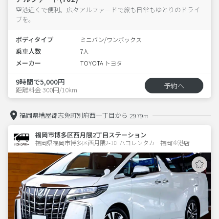
空港近くで便利。広々アルファードで旅も日常もゆとりのドライ
ブを。
ボディタイプ
ミニバン/ワンボックス
乗車人数
7人
メーカー
TOYOTA トヨタ
9時間で5,000円
予約へ
距離料金 300円/10km
福岡県糟屋郡志免町別府西一丁目から
2979m
福岡市博多区西月隈2丁目ステーション
福岡県福岡市博多区西月隈2-10  ハコレンタカー福岡空港店