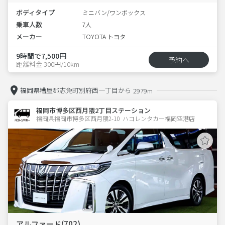
ボディタイプ
ミニバン/ワンボックス
乗車人数
7人
メーカー
TOYOTA トヨタ
9時間で7,500円
予約へ
距離料金 300円/10km
福岡県糟屋郡志免町別府西一丁目から
2979m
福岡市博多区西月隈2丁目ステーション
福岡県福岡市博多区西月隈2-10  ハコレンタカー福岡空港店
アルファード(702)