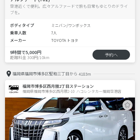
空港近くで便利。広々アルファードで旅も日常もゆとりのドライ
ブを。
ボディタイプ
ミニバン/ワンボックス
乗車人数
7人
メーカー
TOYOTA トヨタ
9時間で5,000円
予約へ
距離料金 300円/10km
福岡県福岡市博多区堅粕三丁目から
4183m
福岡市博多区西月隈2丁目ステーション
福岡県福岡市博多区西月隈2-10  ハコレンタカー福岡空港店