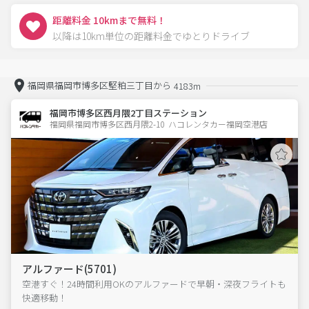
距離料金 10kmまで無料！
以降は10km単位の距離料金でゆとりドライブ
福岡県福岡市博多区堅粕三丁目から
4183m
福岡市博多区西月隈2丁目ステーション
福岡県福岡市博多区西月隈2-10  ハコレンタカー福岡空港店
アルファード(5701)
空港すぐ！24時間利用OKのアルファードで早朝・深夜フライトも
快適移動！