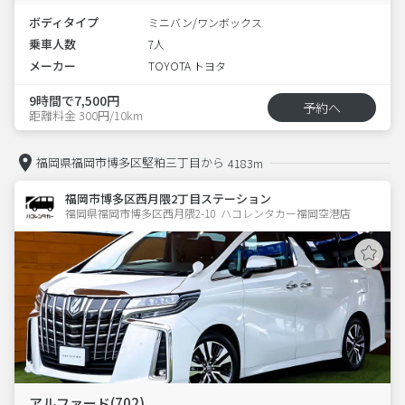
ボディタイプ
ミニバン/ワンボックス
乗車人数
7人
メーカー
TOYOTA トヨタ
9時間で7,500円
予約へ
距離料金 300円/10km
福岡県福岡市博多区堅粕三丁目から
4183m
福岡市博多区西月隈2丁目ステーション
福岡県福岡市博多区西月隈2-10  ハコレンタカー福岡空港店
アルファード(702)