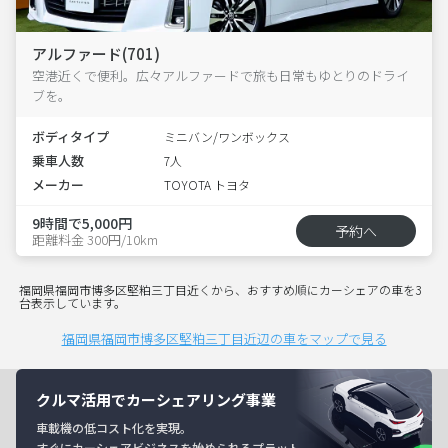
アルファード(701)
空港近くで便利。広々アルファードで旅も日常もゆとりのドライ
ブを。
ボディタイプ
ミニバン/ワンボックス
乗車人数
7人
メーカー
TOYOTA トヨタ
9時間で5,000円
予約へ
距離料金 300円/10km
福岡県福岡市博多区堅粕三丁目近くから、おすすめ順にカーシェアの車を3
台表示しています。
福岡県福岡市博多区堅粕三丁目近辺の車をマップで見る
クルマ活用でカーシェアリング事業
車載機の低コスト化を実現。
すぐにカーシェアビジネスを始められるプラット