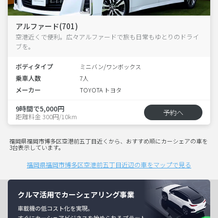
アルファード(701)
空港近くで便利。広々アルファードで旅も日常もゆとりのドライ
ブを。
ボディタイプ
ミニバン/ワンボックス
乗車人数
7人
メーカー
TOYOTA トヨタ
9時間で5,000円
予約へ
距離料金 300円/10km
福岡県福岡市博多区空港前五丁目近くから、おすすめ順にカーシェアの車を
3台表示しています。
福岡県福岡市博多区空港前五丁目近辺の車をマップで見る
クルマ活用でカーシェアリング事業
車載機の低コスト化を実現。
すぐにカーシェアビジネスを始められるプラット