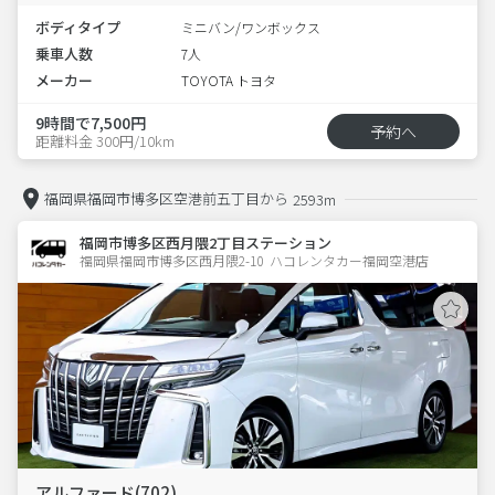
ボディタイプ
ミニバン/ワンボックス
乗車人数
7人
メーカー
TOYOTA トヨタ
9時間で7,500円
予約へ
距離料金 300円/10km
福岡県福岡市博多区空港前五丁目から
2593m
福岡市博多区西月隈2丁目ステーション
福岡県福岡市博多区西月隈2-10  ハコレンタカー福岡空港店
アルファード(702)