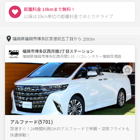
距離料金 10kmまで無料！
以降は10km単位の距離料金でゆとりドライブ
福岡県福岡市博多区空港前五丁目から
2593m
福岡市博多区西月隈2丁目ステーション
福岡県福岡市博多区西月隈2-10  ハコレンタカー福岡空港店
アルファード(5701)
空港すぐ！24時間利用OKのアルファードで早朝・深夜フライトも
快適移動！