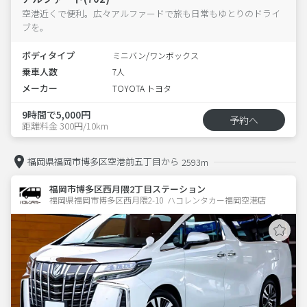
空港近くで便利。広々アルファードで旅も日常もゆとりのドライ
ブを。
ボディタイプ
ミニバン/ワンボックス
乗車人数
7人
メーカー
TOYOTA トヨタ
9時間で5,000円
予約へ
距離料金 300円/10km
福岡県福岡市博多区空港前五丁目から
2593m
福岡市博多区西月隈2丁目ステーション
福岡県福岡市博多区西月隈2-10  ハコレンタカー福岡空港店