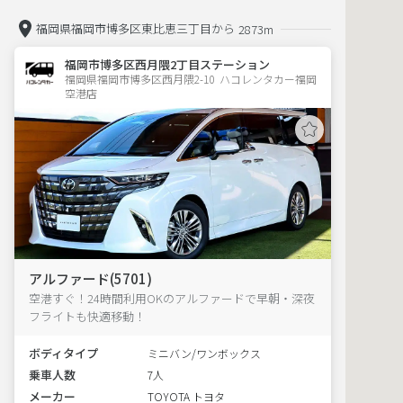
福岡県福岡市博多区東比恵三丁目から
2873m
福岡市博多区西月隈2丁目ステーション
福岡県福岡市博多区西月隈2-10  ハコレンタカー福岡
空港店
アルファード(5701)
空港すぐ！24時間利用OKのアルファードで早朝・深夜
フライトも快適移動！
ボディタイプ
ミニバン/ワンボックス
乗車人数
7人
メーカー
TOYOTA トヨタ