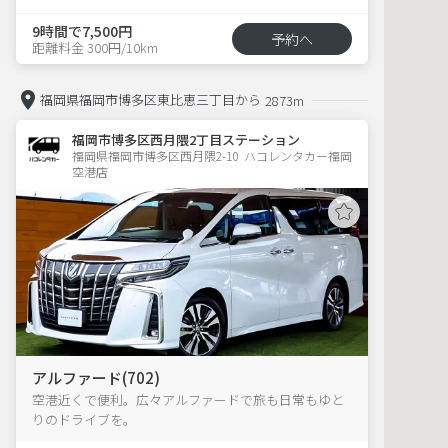
9時間で7,500円
予約へ
距離料金 300円/10km
福岡県福岡市博多区東比恵三丁目から
2873m
福岡市博多区西月隈2丁目ステーション
福岡県福岡市博多区西月隈2-10  ハコレンタカー福岡
空港店
アルファード(702)
空港近くで便利。広々アルファードで旅も日常もゆと
りのドライブを。