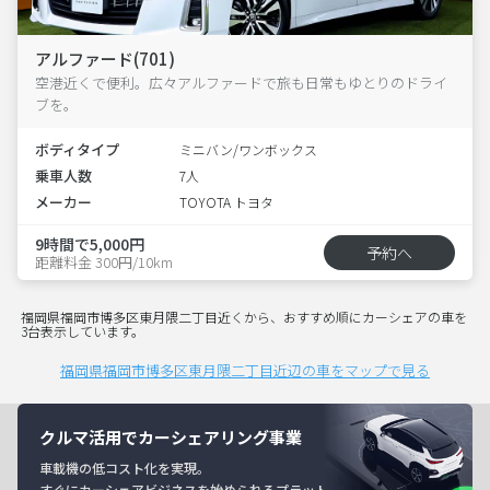
アルファード(701)
空港近くで便利。広々アルファードで旅も日常もゆとりのドライ
ブを。
ボディタイプ
ミニバン/ワンボックス
乗車人数
7人
メーカー
TOYOTA トヨタ
9時間で5,000円
予約へ
距離料金 300円/10km
福岡県福岡市博多区東月隈二丁目近くから、おすすめ順にカーシェアの車を
3台表示しています。
福岡県福岡市博多区東月隈二丁目近辺の車をマップで見る
クルマ活用でカーシェアリング事業
車載機の低コスト化を実現。
すぐにカーシェアビジネスを始められるプラット