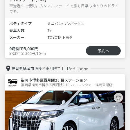
空港近くで便利。広々アルファードで旅も日常もゆとりのドライ
ブを。
ボディタイプ
ミニバン/ワンボックス
乗車人数
7人
メーカー
TOYOTA トヨタ
9時間で5,000円
予約へ
距離料金 300円/10km
福岡県福岡市博多区東月隈二丁目から
1862m
福岡市博多区西月隈2丁目ステーション
福岡県福岡市博多区西月隈2-10  ハコレンタカー福岡空港店