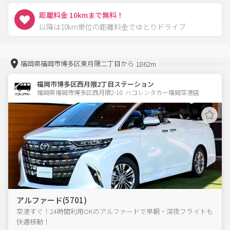
距離料金 10kmまで無料！
以降は10km単位の距離料金でゆとりドライブ
福岡県福岡市博多区東月隈二丁目から
1862m
福岡市博多区西月隈2丁目ステーション
福岡県福岡市博多区西月隈2-10  ハコレンタカー福岡空港店
アルファード(5701)
空港すぐ！24時間利用OKのアルファードで早朝・深夜フライトも
快適移動！