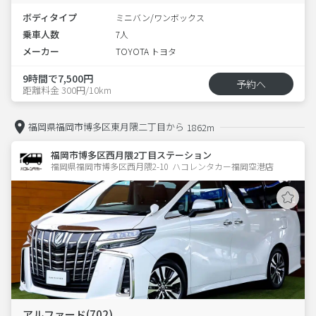
ボディタイプ
ミニバン/ワンボックス
乗車人数
7人
メーカー
TOYOTA トヨタ
9時間で7,500円
予約へ
距離料金 300円/10km
福岡県福岡市博多区東月隈二丁目から
1862m
福岡市博多区西月隈2丁目ステーション
福岡県福岡市博多区西月隈2-10  ハコレンタカー福岡空港店
アルファード(702)