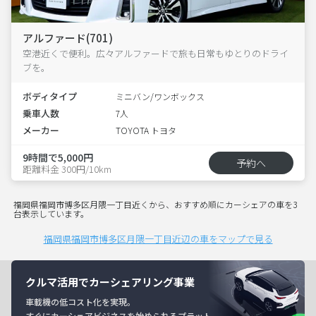
アルファード(701)
空港近くで便利。広々アルファードで旅も日常もゆとりのドライ
ブを。
ボディタイプ
ミニバン/ワンボックス
乗車人数
7人
メーカー
TOYOTA トヨタ
9時間で5,000円
予約へ
距離料金 300円/10km
福岡県福岡市博多区月隈一丁目近くから、おすすめ順にカーシェアの車を3
台表示しています。
福岡県福岡市博多区月隈一丁目近辺の車をマップで見る
クルマ活用でカーシェアリング事業
車載機の低コスト化を実現。
すぐにカーシェアビジネスを始められるプラット