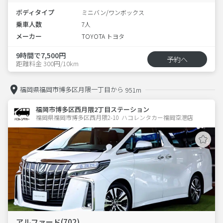
ボディタイプ
ミニバン/ワンボックス
乗車人数
7人
メーカー
TOYOTA トヨタ
9時間で7,500円
予約へ
距離料金 300円/10km
福岡県福岡市博多区月隈一丁目から
951m
福岡市博多区西月隈2丁目ステーション
福岡県福岡市博多区西月隈2-10  ハコレンタカー福岡空港店
アルファード(702)