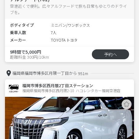
空港近くで便利。広々アルファードで旅も日常もゆとりのドライ
ブを。
ボディタイプ
ミニバン/ワンボックス
乗車人数
7人
メーカー
TOYOTA トヨタ
9時間で5,000円
予約へ
距離料金 300円/10km
福岡県福岡市博多区月隈一丁目から
951m
福岡市博多区西月隈2丁目ステーション
福岡県福岡市博多区西月隈2-10  ハコレンタカー福岡空港店