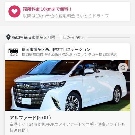
距離料金 10kmまで無料！
以降は10km単位の距離料金でゆとりドライブ
福岡県福岡市博多区月隈一丁目から
951m
福岡市博多区西月隈2丁目ステーション
福岡県福岡市博多区西月隈2-10  ハコレンタカー福岡空港店
アルファード(5701)
空港すぐ！24時間利用OKのアルファードで早朝・深夜フライトも
快適移動！