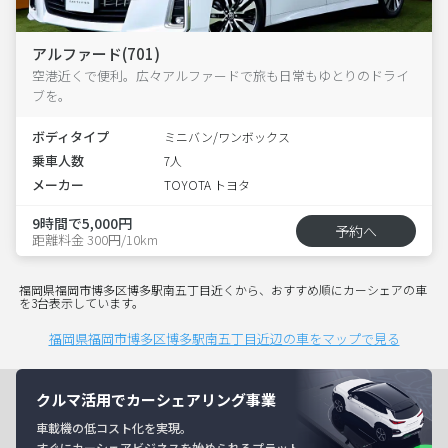
アルファード(701)
空港近くで便利。広々アルファードで旅も日常もゆとりのドライ
ブを。
ボディタイプ
ミニバン/ワンボックス
乗車人数
7人
メーカー
TOYOTA トヨタ
9時間で5,000円
予約へ
距離料金 300円/10km
福岡県福岡市博多区博多駅南五丁目近くから、おすすめ順にカーシェアの車
を3台表示しています。
福岡県福岡市博多区博多駅南五丁目近辺の車をマップで見る
クルマ活用でカーシェアリング事業
車載機の低コスト化を実現。
すぐにカーシェアビジネスを始められるプラット