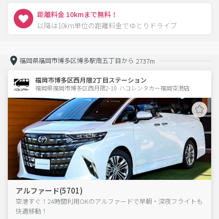
距離料金 10kmまで無料！
以降は10km単位の距離料金でゆとりドライブ
福岡県福岡市博多区博多駅南五丁目から
2737m
福岡市博多区西月隈2丁目ステーション
福岡県福岡市博多区西月隈2-10  ハコレンタカー福岡空港店
アルファード(5701)
空港すぐ！24時間利用OKのアルファードで早朝・深夜フライトも
快適移動！