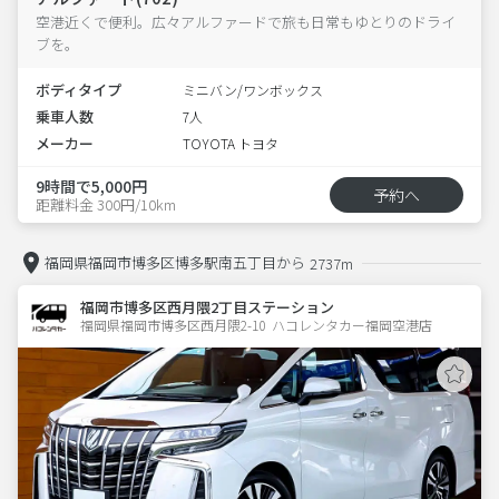
空港近くで便利。広々アルファードで旅も日常もゆとりのドライ
ブを。
ボディタイプ
ミニバン/ワンボックス
乗車人数
7人
メーカー
TOYOTA トヨタ
9時間で5,000円
予約へ
距離料金 300円/10km
福岡県福岡市博多区博多駅南五丁目から
2737m
福岡市博多区西月隈2丁目ステーション
福岡県福岡市博多区西月隈2-10  ハコレンタカー福岡空港店