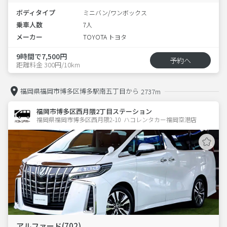
ボディタイプ
ミニバン/ワンボックス
乗車人数
7人
メーカー
TOYOTA トヨタ
9時間で7,500円
予約へ
距離料金 300円/10km
福岡県福岡市博多区博多駅南五丁目から
2737m
福岡市博多区西月隈2丁目ステーション
福岡県福岡市博多区西月隈2-10  ハコレンタカー福岡空港店
アルファード(702)