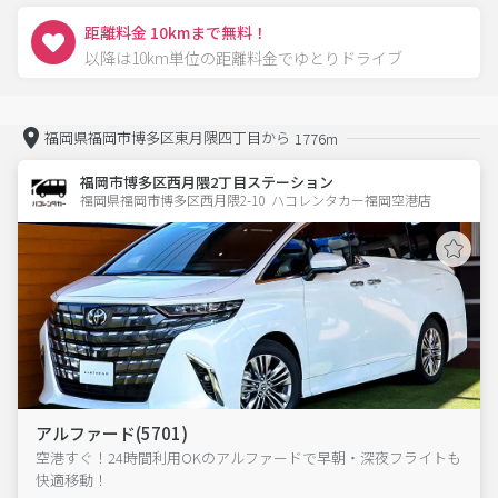
距離料金 10kmまで無料！
以降は10km単位の距離料金でゆとりドライブ
福岡県福岡市博多区東月隈四丁目から
1776m
福岡市博多区西月隈2丁目ステーション
福岡県福岡市博多区西月隈2-10  ハコレンタカー福岡空港店
アルファード(5701)
空港すぐ！24時間利用OKのアルファードで早朝・深夜フライトも
快適移動！