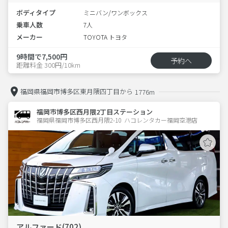
ボディタイプ
ミニバン/ワンボックス
乗車人数
7人
メーカー
TOYOTA トヨタ
9時間で7,500円
予約へ
距離料金 300円/10km
福岡県福岡市博多区東月隈四丁目から
1776m
福岡市博多区西月隈2丁目ステーション
福岡県福岡市博多区西月隈2-10  ハコレンタカー福岡空港店
アルファード(702)