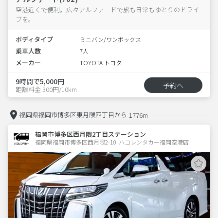
空港近くで便利。広々アルファードで旅も日常もゆとりのドライ
ブを。
ボディタイプ
ミニバン/ワンボックス
乗車人数
7人
メーカー
TOYOTA トヨタ
9時間で5,000円
予約へ
距離料金 300円/10km
福岡県福岡市博多区東月隈四丁目から
1776m
福岡市博多区西月隈2丁目ステーション
福岡県福岡市博多区西月隈2-10  ハコレンタカー福岡空港店