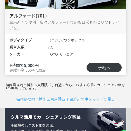
アルファード(701)
空港近くで便利。広々アルファードで旅も日常もゆとりのドライ
ブを。
ボディタイプ
ミニバン/ワンボックス
乗車人数
7人
メーカー
TOYOTA トヨタ
9時間で5,000円
予約へ
距離料金 300円/10km
福岡県福岡市博多区東月隈四丁目近くから、おすすめ順にカーシェアの車を
3台表示しています。
福岡県福岡市博多区東月隈四丁目近辺の車をマップで見る
クルマ活用でカーシェアリング事業
車載機の低コスト化を実現。
すぐにカーシェアビジネスを始められるプラット