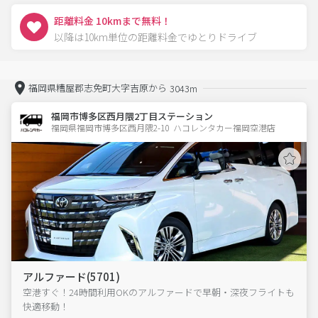
距離料金 10kmまで無料！
以降は10km単位の距離料金でゆとりドライブ
福岡県糟屋郡志免町大字吉原から
3043m
福岡市博多区西月隈2丁目ステーション
福岡県福岡市博多区西月隈2-10  ハコレンタカー福岡空港店
アルファード(5701)
空港すぐ！24時間利用OKのアルファードで早朝・深夜フライトも
快適移動！