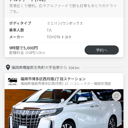
空港近くで便利。広々アルファードで旅も日常もゆとりのドライ
ブを。
ボディタイプ
ミニバン/ワンボックス
乗車人数
7人
メーカー
TOYOTA トヨタ
9時間で5,000円
予約へ
距離料金 300円/10km
福岡県糟屋郡志免町大字吉原から
3043m
福岡市博多区西月隈2丁目ステーション
福岡県福岡市博多区西月隈2-10  ハコレンタカー福岡空港店