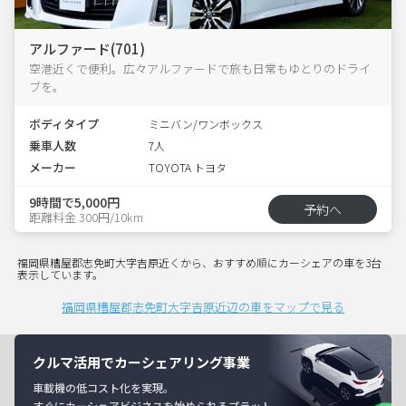
アルファード(701)
空港近くで便利。広々アルファードで旅も日常もゆとりのドライ
ブを。
ボディタイプ
ミニバン/ワンボックス
乗車人数
7人
メーカー
TOYOTA トヨタ
9時間で5,000円
予約へ
距離料金 300円/10km
福岡県糟屋郡志免町大字吉原近くから、おすすめ順にカーシェアの車を3台
表示しています。
福岡県糟屋郡志免町大字吉原近辺の車をマップで見る
クルマ活用でカーシェアリング事業
車載機の低コスト化を実現。
すぐにカーシェアビジネスを始められるプラット