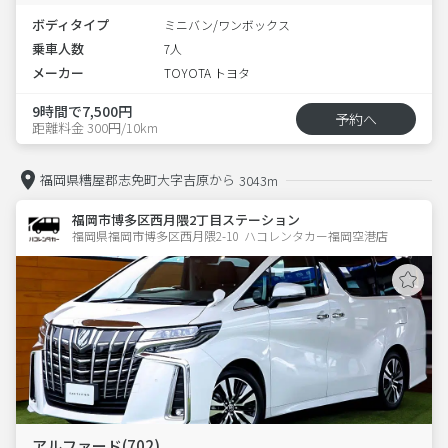
ボディタイプ
ミニバン/ワンボックス
乗車人数
7人
メーカー
TOYOTA トヨタ
9時間で7,500円
予約へ
距離料金 300円/10km
福岡県糟屋郡志免町大字吉原から
3043m
福岡市博多区西月隈2丁目ステーション
福岡県福岡市博多区西月隈2-10  ハコレンタカー福岡空港店
アルファード(702)