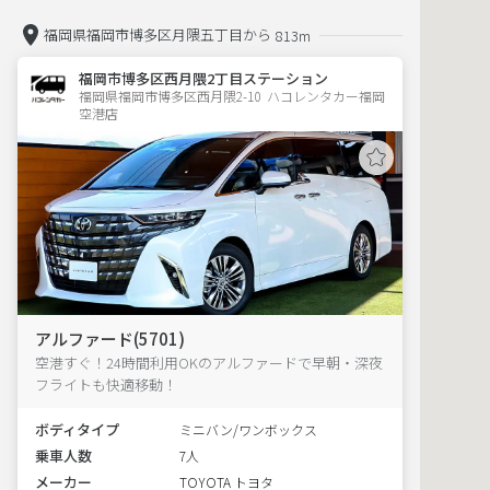
福岡県福岡市博多区月隈五丁目から
813m
福岡市博多区西月隈2丁目ステーション
福岡県福岡市博多区西月隈2-10  ハコレンタカー福岡
空港店
アルファード(5701)
空港すぐ！24時間利用OKのアルファードで早朝・深夜
フライトも快適移動！
ボディタイプ
ミニバン/ワンボックス
乗車人数
7人
メーカー
TOYOTA トヨタ