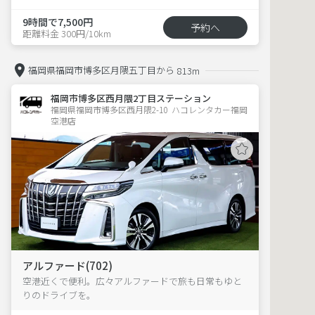
9時間で7,500円
予約へ
距離料金 300円/10km
福岡県福岡市博多区月隈五丁目から
813m
福岡市博多区西月隈2丁目ステーション
福岡県福岡市博多区西月隈2-10  ハコレンタカー福岡
空港店
アルファード(702)
空港近くで便利。広々アルファードで旅も日常もゆと
りのドライブを。