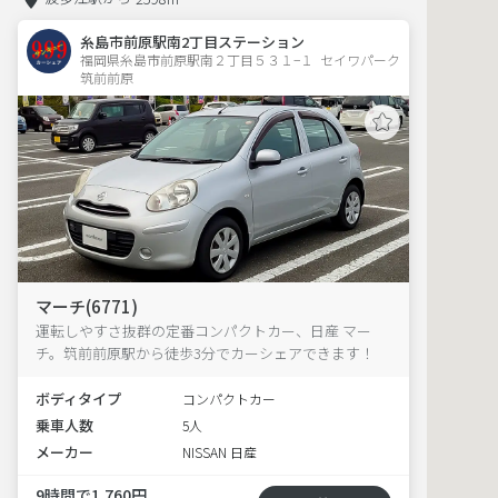
糸島市前原駅南2丁目ステーション
福岡県糸島市前原駅南２丁目５３１−１  セイワパーク
筑前前原
マーチ(6771)
運転しやすさ抜群の定番コンパクトカー、日産 マー
チ。筑前前原駅から徒歩3分でカーシェアできます！
ボディタイプ
コンパクトカー
乗車人数
5人
メーカー
NISSAN 日産
9時間で1,760円