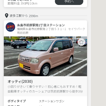
予約へ
距離料金 390円/10km
波多江駅から
2598m
糸島市前原駅南2丁目ステーション
福岡県糸島市前原駅南２丁目５３１−１  セイワパーク
筑前前原
オッティ(2030)
小回りがきいて乗りやすい！初心者にもおすすめ！軽
自動車オッティのカーシェアは筑前前原駅から徒歩3分
ボディタイプ
ステーションワゴン