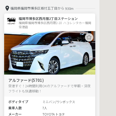
福岡県福岡市博多区板付五丁目から
930m
福岡市博多区西月隈2丁目ステーション
福岡県福岡市博多区西月隈2-10  ハコレンタカー福岡
空港店
アルファード(5701)
空港すぐ！24時間利用OKのアルファードで早朝・深夜
フライトも快適移動！
ボディタイプ
ミニバン/ワンボックス
乗車人数
7人
メーカー
TOYOTA トヨタ