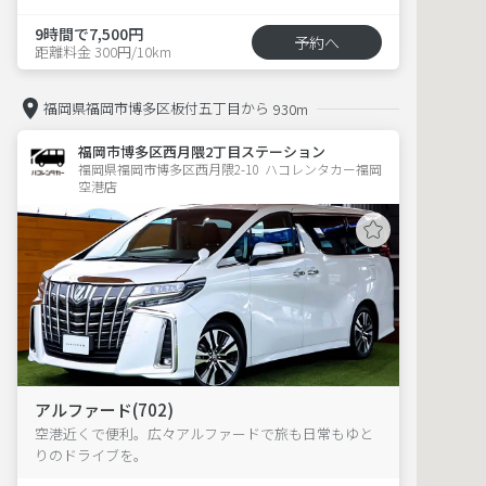
9時間で7,500円
予約へ
距離料金 300円/10km
福岡県福岡市博多区板付五丁目から
930m
福岡市博多区西月隈2丁目ステーション
福岡県福岡市博多区西月隈2-10  ハコレンタカー福岡
空港店
アルファード(702)
空港近くで便利。広々アルファードで旅も日常もゆと
りのドライブを。