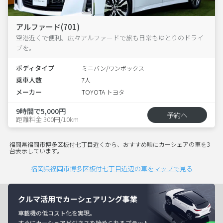
アルファード(701)
空港近くで便利。広々アルファードで旅も日常もゆとりのドライ
ブを。
ボディタイプ
ミニバン/ワンボックス
乗車人数
7人
メーカー
TOYOTA トヨタ
9時間で5,000円
予約へ
距離料金 300円/10km
福岡県福岡市博多区板付七丁目近くから、おすすめ順にカーシェアの車を3
台表示しています。
福岡県福岡市博多区板付七丁目近辺の車をマップで見る
クルマ活用でカーシェアリング事業
車載機の低コスト化を実現。
すぐにカーシェアビジネスを始められるプラット