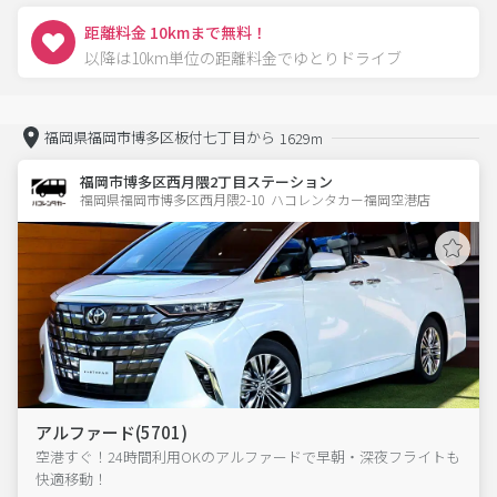
距離料金 10kmまで無料！
以降は10km単位の距離料金でゆとりドライブ
福岡県福岡市博多区板付七丁目から
1629m
福岡市博多区西月隈2丁目ステーション
福岡県福岡市博多区西月隈2-10  ハコレンタカー福岡空港店
アルファード(5701)
空港すぐ！24時間利用OKのアルファードで早朝・深夜フライトも
快適移動！