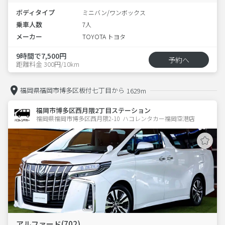
ボディタイプ
ミニバン/ワンボックス
乗車人数
7人
メーカー
TOYOTA トヨタ
9時間で7,500円
予約へ
距離料金 300円/10km
福岡県福岡市博多区板付七丁目から
1629m
福岡市博多区西月隈2丁目ステーション
福岡県福岡市博多区西月隈2-10  ハコレンタカー福岡空港店
アルファード(702)