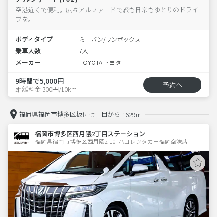
空港近くで便利。広々アルファードで旅も日常もゆとりのドライ
ブを。
ボディタイプ
ミニバン/ワンボックス
乗車人数
7人
メーカー
TOYOTA トヨタ
9時間で5,000円
予約へ
距離料金 300円/10km
福岡県福岡市博多区板付七丁目から
1629m
福岡市博多区西月隈2丁目ステーション
福岡県福岡市博多区西月隈2-10  ハコレンタカー福岡空港店